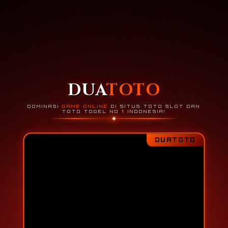
DUA
TOTO
DOMINASI
GAME ONLINE
DI SITUS TOTO SLOT DAN
TOTO TOGEL NO 1 INDONESIA!
DUATOTO